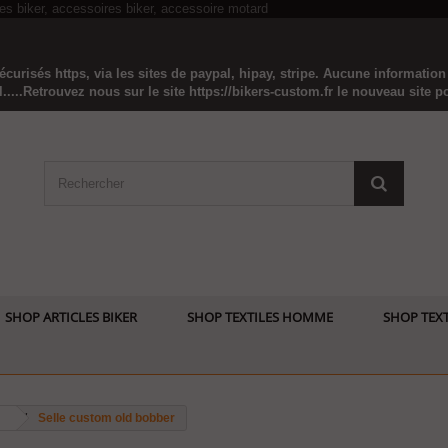
curisés https, via les sites de paypal, hipay, stripe. Aucune informatio
...Retrouvez nous sur le site https://bikers-custom.fr le nouveau site pou
SHOP ARTICLES BIKER
SHOP TEXTILES HOMME
SHOP TEXT
m
Selle custom old bobber