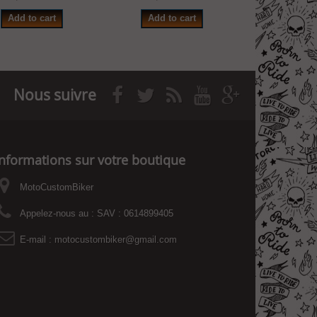
Add to cart
Add to cart
Add to
Nous suivre
Informations sur votre boutique
MotoCustomBiker
Appelez-nous au :
SAV : 0614899405
E-mail :
motocustombiker@gmail.com