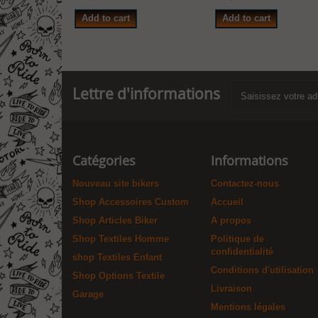
Add to cart
Add to cart
Lettre d'informations
Catégories
Informations
Nouveau site bikers
Contactez-nous
Shop Accessoires Custom
Accueil
Shop Articles Biker
A propos
Shop Textiles Homme
Politique de
confidentialité
shop Textiles Enfant
Conditions d'utilisation
Shop Options Textile
Livraison
Garage
Mentions légales