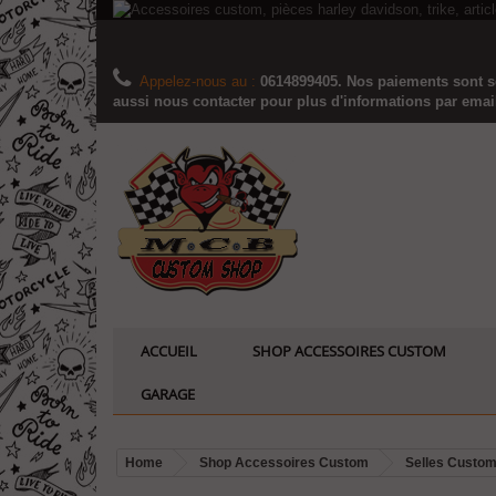
Appelez-nous au :
0614899405. Nos paiements sont sé
aussi nous contacter pour plus d'informations par email..
ACCUEIL
SHOP ACCESSOIRES CUSTOM
GARAGE
Home
Shop Accessoires Custom
Selles Custo