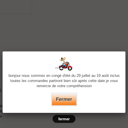
bonjour nous sommes en congé d'été du 29 juillet au 19 août inclus
toutes les commandes partiront bien sûr après cette date je vous
remercie de votre compréhension
5 jours suivant motif.
Fermer
te densité.
tes de fixation.
o.
fermer