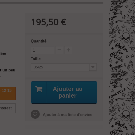
195,50 €
Quantité
tion
Taille
.
35/25
nt un peu
.
Ajouter au
r 12-15
panier
nterest
Ajouter à ma liste d'envies