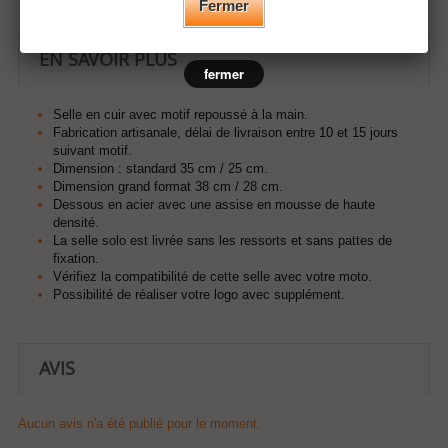
Fermer
EN SAVOIR PLUS
fermer
Selle en cuir avec motif repoussé à la main.
Fabrication artisanale, délai de livraison entre 10 et 15 jours
suivant motif.
Dimension : standard 35 cm / 25 cm.
Dimension grand format 38 cm / 28 cm.
Dessous en acier avec une assise en mousse de haute
densité.
La selle solo est livrée sans les ressorts et sans pattes de
fixation.
Vérifiez la compatibilité de cette selle avec votre moto.
Possibilité de réaliser votre logo avec supplément.
AVIS
Aucun avis n'a été publié pour le moment.