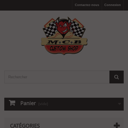
Contactez-nous
Connexion
Panier
(vide)
CATÉGORIES