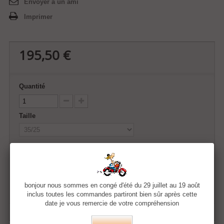
Envoyer à un ami
Imprimer
195,50 €
Quantité
Taille
Ajouter au panier
bonjour nous sommes en congé d'été du 29 juillet au 19 août
Ajouter à ma liste d'envies
inclus toutes les commandes partiront bien sûr après cette
date je vous remercie de votre compréhension