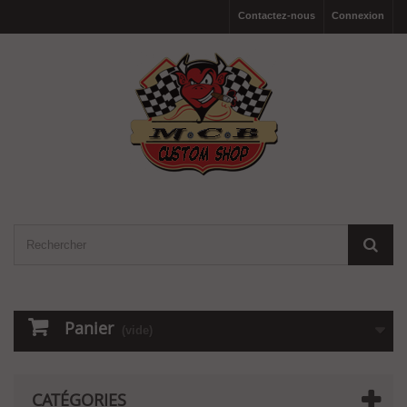
Contactez-nous
Connexion
Panier
(vide)
CATÉGORIES