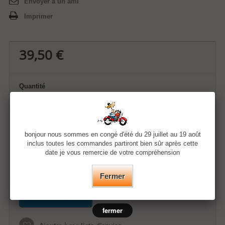
Envoyer à un ami
Imprimer
39,50 €
Quantité
Taille
bonjour nous sommes en congé d'été du 29 juillet au 19 août
Couleur
inclus toutes les commandes partiront bien sûr après cette
date je vous remercie de votre compréhension
Fermer
Ajouter au panier
fermer