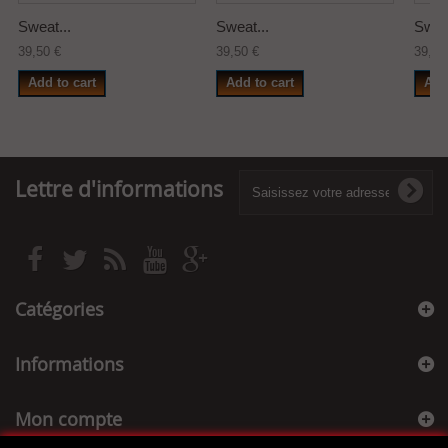
Sweat...
Sweat...
Sweat
39,50 €
39,50 €
39,50
Add to cart
Add to cart
Add
Lettre d'informations
Catégories
Informations
Mon compte