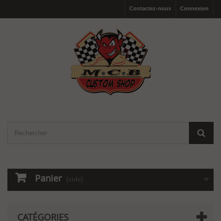
Contactez-nous
Connexion
Panier
(vide)
CATÉGORIES