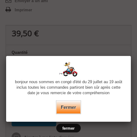
Envoyer à un ami
Imprimer
39,50 €
Quantité
Taille
bonjour nous sommes en congé d'été du 29 juillet au 19 août
Couleur
inclus toutes les commandes partiront bien sûr après cette
date je vous remercie de votre compréhension
Fermer
Ajouter au panier
fermer