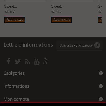
Sweat...
Sweat...
Sweat
39,50 €
39,50 €
39,50
Add to cart
Add to cart
Add
Lettre d'informations
Catégories
Informations
Mon compte