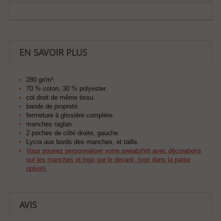
EN SAVOIR PLUS
280 gr/m².
70 % coton, 30 % polyester.
col droit de même tissu.
bande de propreté.
fermeture à glissière complète.
manches raglan.
2 poches de côté droite, gauche.
Lycra aux bords des manches, et taille.
Vous pouvez personnaliser votre sweatshirt avec décorations
sur les manches et logo sur le devant, (voir dans la partie
option).
AVIS