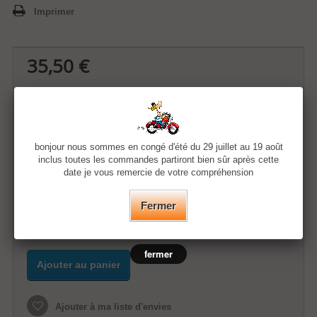
Imprimer
35,50 €
Quantité
bonjour nous sommes en congé d'été du 29 juillet au 19 août
Taille
inclus toutes les commandes partiront bien sûr après cette
date je vous remercie de votre compréhension
Couleur
Fermer
fermer
Ajouter au panier
Ajouter à ma liste d'envies