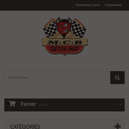
Contactez-nous
Connexion
Panier
(vide)
CATÉGORIES