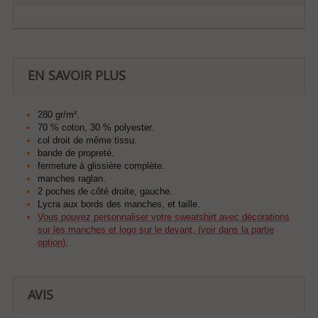
EN SAVOIR PLUS
280 gr/m².
70 % coton, 30 % polyester.
col droit de même tissu.
bande de propreté.
fermeture à glissière complète.
manches raglan.
2 poches de côté droite, gauche.
Lycra aux bords des manches, et taille.
Vous pouvez personnaliser votre sweatshirt avec décorations
sur les manches et logo sur le devant, (voir dans la partie
option).
AVIS