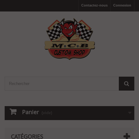
Contactez-nous
Connexion
Panier
(vide)
CATÉGORIES