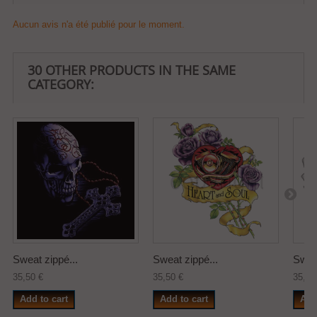
Aucun avis n'a été publié pour le moment.
30 OTHER PRODUCTS IN THE SAME
CATEGORY:
Sweat zippé...
Sweat zippé...
Sweat
35,50 €
35,50 €
35,50
Add to cart
Add to cart
Add