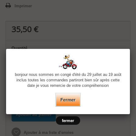
Imprimer
35,50 €
Quantité
Taille
bonjour nous sommes en congé d'été du 29 juillet au 19 août
inclus toutes les commandes partiront bien sûr après cette
Couleur
date je vous remercie de votre compréhension
Fermer
Ajouter au panier
fermer
Ajouter à ma liste d'envies