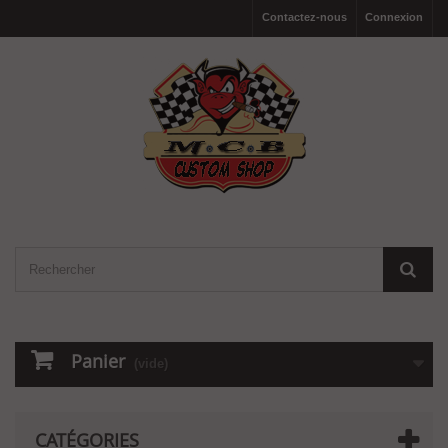
Contactez-nous
Connexion
Panier
(vide)
CATÉGORIES