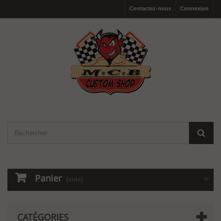
Contactez-nous
Connexion
Panier
(vide)
CATÉGORIES