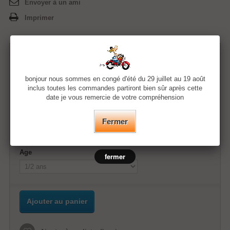
Envoyer à un ami
Imprimer
9,50 €
bonjour nous sommes en congé d'été du 29 juillet au 19 août
inclus toutes les commandes partiront bien sûr après cette
Quantité
date je vous remercie de votre compréhension
Couleur
Fermer
Age
fermer
Ajouter au panier