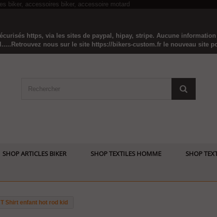
curisés https, via les sites de paypal, hipay, stripe. Aucune informatio
...Retrouvez nous sur le site https://bikers-custom.fr le nouveau site pou
SHOP ARTICLES BIKER
SHOP TEXTILES HOMME
SHOP TEXT
T Shirt enfant hot rod kid