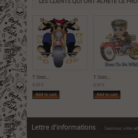
LES CLIENTS QUI ONT ACHETÉ CE PR
T Shirt...
T Shirt...
9,50 €
9,50 €
Add to cart
Add to cart
Lettre d'informations