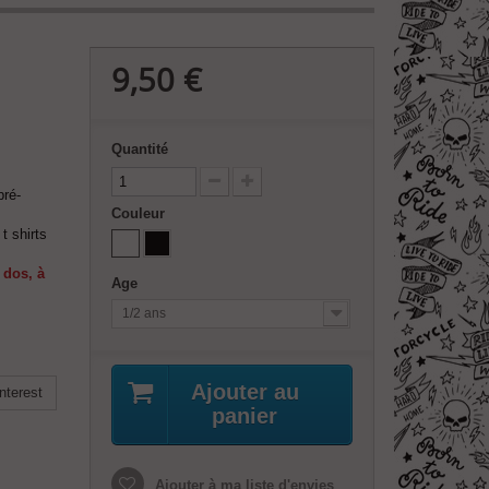
9,50 €
Quantité
pré-
Couleur
t shirts
 dos, à
Age
1/2 ans
Ajouter au
nterest
panier
Ajouter à ma liste d'envies