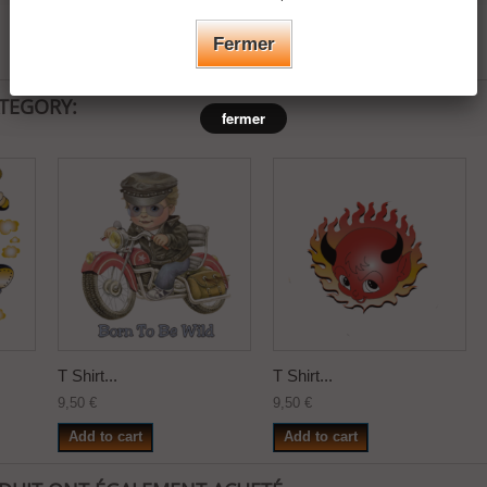
Fermer
ATEGORY:
fermer
T Shirt...
T Shirt...
9,50 €
9,50 €
Add to cart
Add to cart