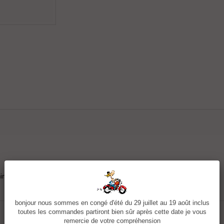
rt.
bonjour nous sommes en congé d'été du 29 juillet au 19 août inclus
toutes les commandes partiront bien sûr après cette date je vous
remercie de votre compréhension