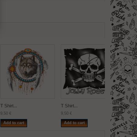
T Shirt...
T Shirt...
T Shirt..
9,50 €
9,50 €
9,50 €
Add to cart
Add to cart
Add to