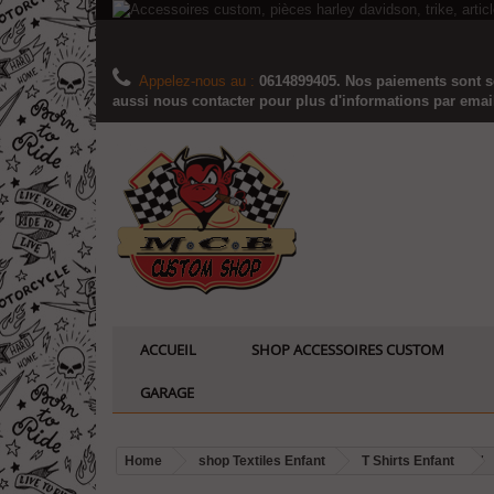
Appelez-nous au :
0614899405. Nos paiements sont sé
aussi nous contacter pour plus d'informations par email..
ACCUEIL
SHOP ACCESSOIRES CUSTOM
GARAGE
Home
shop Textiles Enfant
T Shirts Enfant