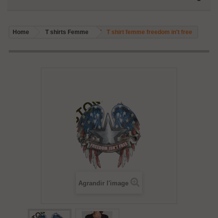
Home
T shirts Femme
T shirt femme freedom in't free
Agrandir l'image