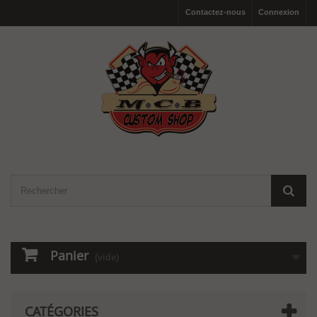
Contactez-nous
Connexion
Panier
(vide)
CATÉGORIES