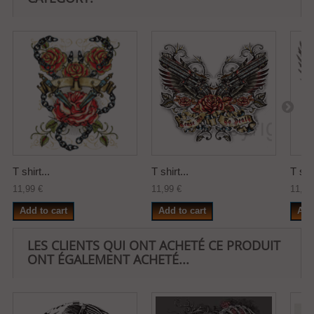
T shirt...
T shirt...
T shir
11,99 €
11,99 €
11,99
Add to cart
Add to cart
Add
LES CLIENTS QUI ONT ACHETÉ CE PRODUIT
ONT ÉGALEMENT ACHETÉ...