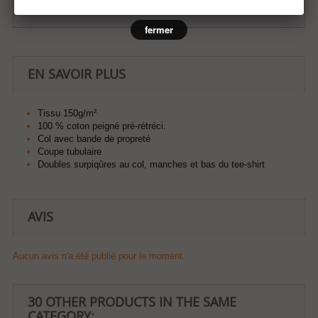
fermer
EN SAVOIR PLUS
Tissu 150g/m²
100 % coton peigné pré-rétréci.
Col avec bande de propreté
Coupe tubulaire
Doubles surpiqûres au col, manches et bas du tee-shirt
AVIS
Aucun avis n'a été publié pour le moment.
30 OTHER PRODUCTS IN THE SAME
CATEGORY: