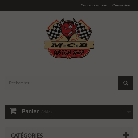
Contactez-nous
Connexion
Panier
(vide)
CATÉGORIES