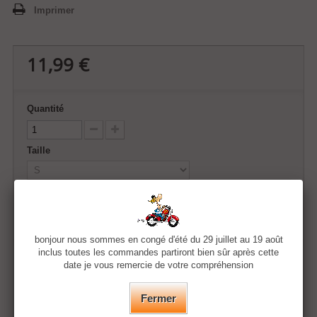
Imprimer
11,99 €
Quantité
Taille
Couleur
bonjour nous sommes en congé d'été du 29 juillet au 19 août
inclus toutes les commandes partiront bien sûr après cette
Ajouter au panier
date je vous remercie de votre compréhension
Fermer
Ajouter à ma liste d'envies