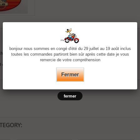
bonjour nous sommes en congé d'été du 29 juillet au 19 août inclus
chons de valves
toutes les commandes partiront bien sûr après cette date je vous
remercie de votre compréhension
D et Custom.
Fermer
fermer
ATEGORY: