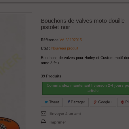
Bouchons de valves moto douille
pistolet noir
Référence
VALV-192015
État :
Nouveau produit
Bouchons de valves pour Harley et Custom motif doui
arme à feu
39
Produits
Commandez maintenant livraison 2-4 jours po
article
Tweet
Partager
Google+
Pi
Envoyer à un ami
Imprimer