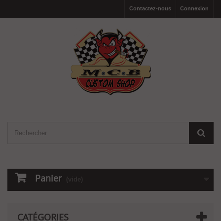
Contactez-nous
Connexion
Panier
(vide)
CATÉGORIES