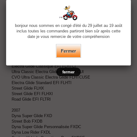
Softail Deluxe EFI FLSTNI
Softail Springer Classique EFI FLSTSCI
night Train EFI FXSTBI
Softail Deuce EFI FXSTDI
Softail Standard EFI FXSTI
bonjour nous sommes en congé d'été du 29 juillet au 19 août
Springer Softail EFI FXSTSI
inclus toutes les commandes partiront bien sûr après cette
Road King FLHR
date je vous remercie de votre compréhension
Road King Classique EFI FLHRCI
Road King EFI FLHRI
Road King Custom FLHRS
Fermer
Road King Personnalisé EFI FLHRSI
Electra Glide Standard FLHT
Electra Glide Classique EFI FLHTCI
fermer
Ultra Classic Electra Glide EFI FLHTCUI
CVO Ultra Classic Electra Glide FLHTCUSE
Electra Glide Standard EFI FLHTI
Street Glide FLHX
Street Glide EFI FLHXI
Road Glide EFI FLTRI
2007
Dyna Super Glide FXD
Street Bob FXDB
Dyna Super Glide Personnalisée FXDC
Dyna Low Rider FXDL