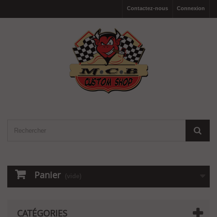
Contactez-nous
Connexion
Panier
(vide)
CATÉGORIES