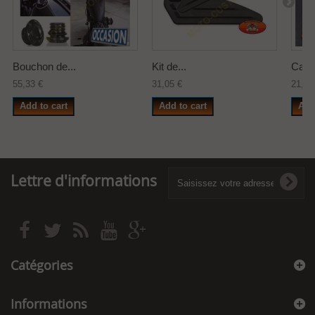
Bouchon de...
Kit de...
Cach
55,33 €
31,05 €
21,50
Add to cart
Add to cart
Add
Lettre d'informations
Catégories
Informations