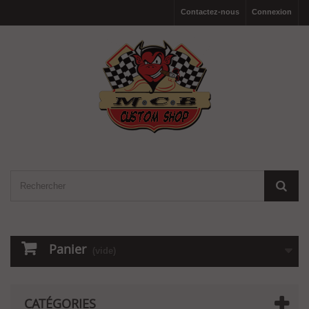
Contactez-nous
Connexion
Panier
(vide)
CATÉGORIES