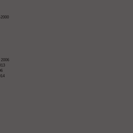
–2000
: 2006
013
06
014