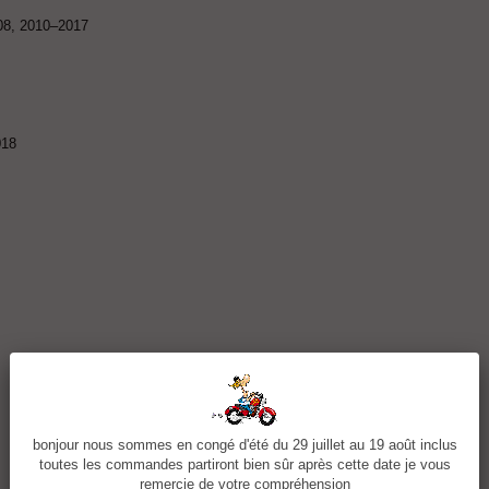
08, 2010–2017
018
bonjour nous sommes en congé d'été du 29 juillet au 19 août inclus
toutes les commandes partiront bien sûr après cette date je vous
remercie de votre compréhension