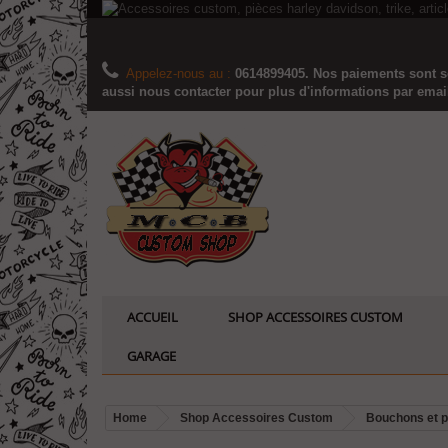
Appelez-nous au :
0614899405. Nos paiements sont sé
aussi nous contacter pour plus d'informations par email..
ACCUEIL
SHOP ACCESSOIRES CUSTOM
GARAGE
Home
Shop Accessoires Custom
Bouchons et pr