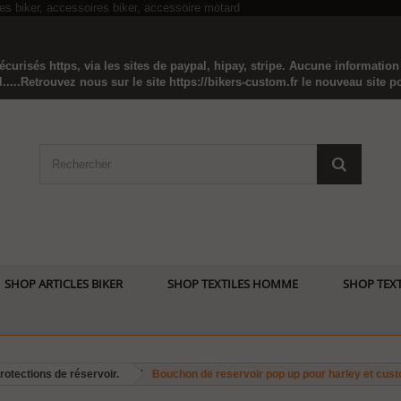
curisés https, via les sites de paypal, hipay, stripe. Aucune informatio
...Retrouvez nous sur le site https://bikers-custom.fr le nouveau site pou
SHOP ARTICLES BIKER
SHOP TEXTILES HOMME
SHOP TEXT
otections de réservoir.
Bouchon de reservoir pop up pour harley et cus