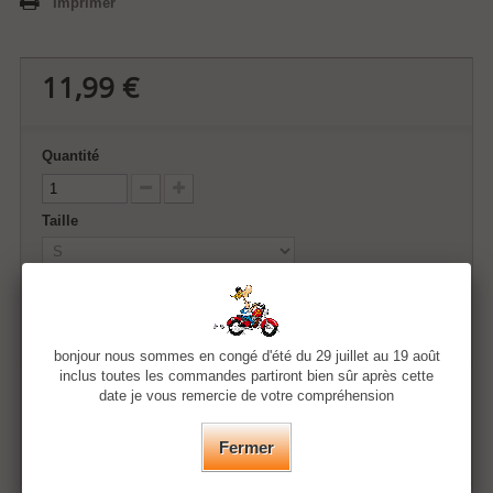
Imprimer
11,99 €
Quantité
Taille
Couleur
bonjour nous sommes en congé d'été du 29 juillet au 19 août
inclus toutes les commandes partiront bien sûr après cette
Ajouter au panier
date je vous remercie de votre compréhension
Fermer
Ajouter à ma liste d'envies