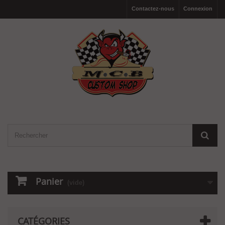
Contactez-nous
Connexion
Panier
(vide)
CATÉGORIES