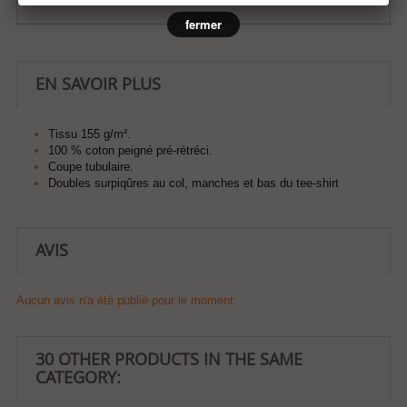
fermer
EN SAVOIR PLUS
Tissu 155 g/m².
100 % coton peigné pré-rétréci.
Coupe tubulaire.
Doubles surpiqûres au col, manches et bas du tee-shirt
AVIS
Aucun avis n'a été publié pour le moment.
30 OTHER PRODUCTS IN THE SAME
CATEGORY: