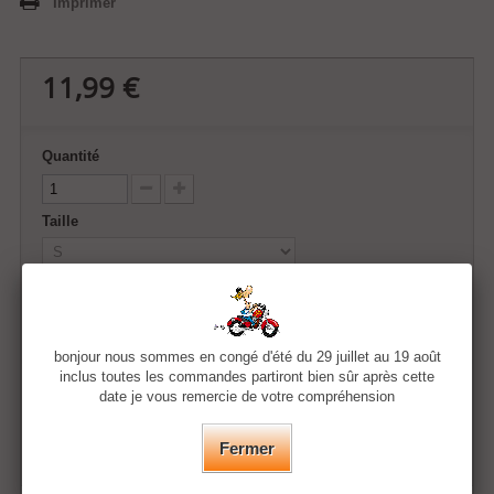
Imprimer
11,99 €
Quantité
Taille
Couleur
bonjour nous sommes en congé d'été du 29 juillet au 19 août
inclus toutes les commandes partiront bien sûr après cette
Ajouter au panier
date je vous remercie de votre compréhension
Fermer
Ajouter à ma liste d'envies