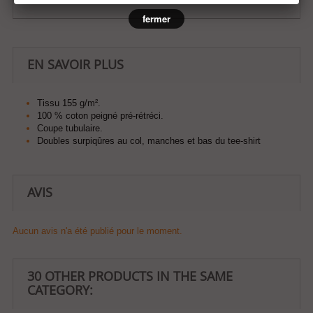
fermer
EN SAVOIR PLUS
Tissu 155 g/m².
100 % coton peigné pré-rétréci.
Coupe tubulaire.
Doubles surpiqûres au col, manches et bas du tee-shirt
AVIS
Aucun avis n'a été publié pour le moment.
30 OTHER PRODUCTS IN THE SAME
CATEGORY: