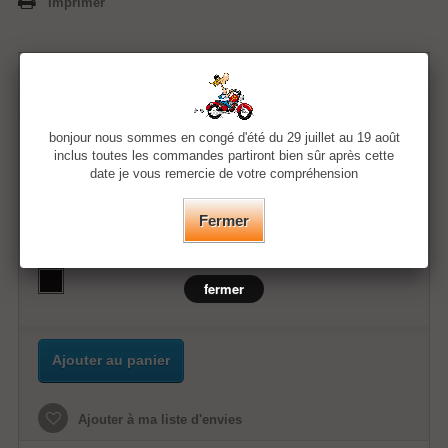
Imprimer
11,99 €
bonjour nous sommes en congé d'été du 29 juillet au 19 août
Quantité
inclus toutes les commandes partiront bien sûr après cette
date je vous remercie de votre compréhension
Taille
Fermer
Couleur
fermer
Ajouter au panier
Ajouter à ma liste d'envies