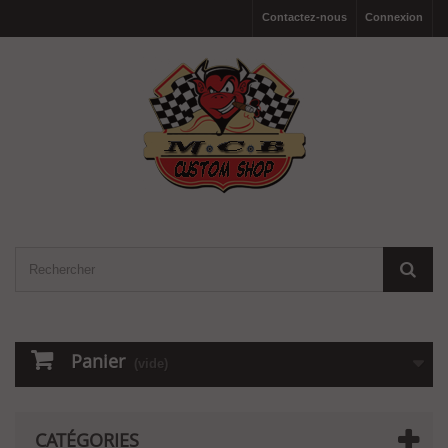
Contactez-nous
Connexion
Panier
(vide)
CATÉGORIES