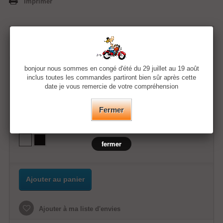
Imprimer
11,99 €
bonjour nous sommes en congé d'été du 29 juillet au 19 août
Quantité
inclus toutes les commandes partiront bien sûr après cette
date je vous remercie de votre compréhension
Taille
Fermer
Couleur
fermer
Ajouter au panier
Ajouter à ma liste d'envies