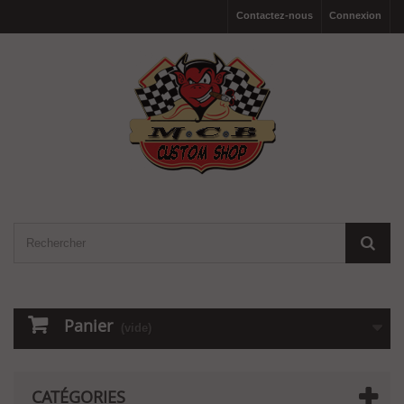
Contactez-nous
Connexion
Panier
(vide)
CATÉGORIES