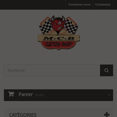
Contactez-nous
Connexion
Panier
(vide)
CATÉGORIES