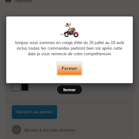
Imprimer
11,99 €
bonjour nous sommes en congé d'été du 29 juillet au 19 août
Quantité
inclus toutes les commandes partiront bien sûr après cette
date je vous remercie de votre compréhension
Taille
Fermer
Couleur
fermer
Ajouter au panier
Ajouter à ma liste d'envies