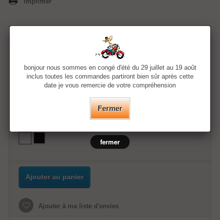
Imprimer
11,99 €
bonjour nous sommes en congé d'été du 29 juillet au 19 août
Quantité
inclus toutes les commandes partiront bien sûr après cette
date je vous remercie de votre compréhension
Taille
Fermer
Couleur
fermer
Ajouter au panier
Ajouter à ma liste d'envies