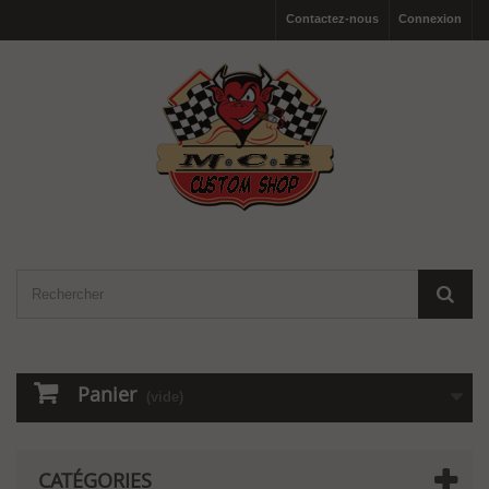
Contactez-nous
Connexion
Panier
(vide)
CATÉGORIES