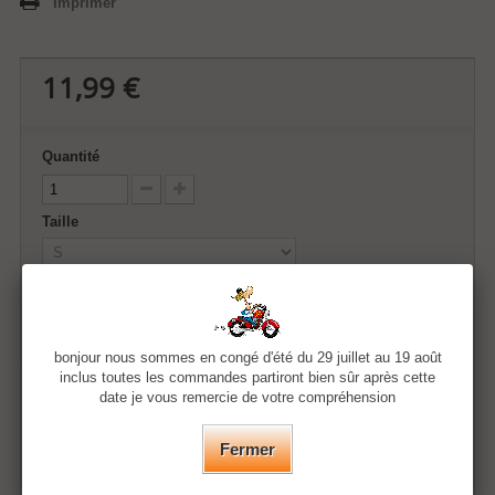
Imprimer
11,99 €
Quantité
Taille
Couleur
bonjour nous sommes en congé d'été du 29 juillet au 19 août
inclus toutes les commandes partiront bien sûr après cette
Ajouter au panier
date je vous remercie de votre compréhension
Fermer
Ajouter à ma liste d'envies