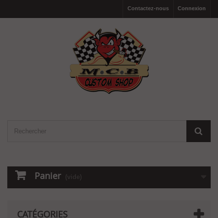
Contactez-nous
Connexion
Panier
(vide)
CATÉGORIES