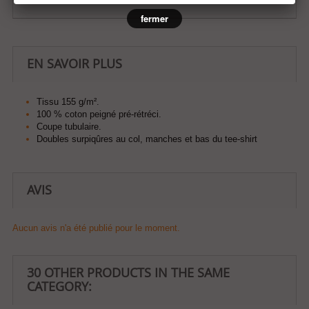
fermer
EN SAVOIR PLUS
Tissu 155 g/m².
100 % coton peigné pré-rétréci.
Coupe tubulaire.
Doubles surpiqûres au col, manches et bas du tee-shirt
AVIS
Aucun avis n'a été publié pour le moment.
30 OTHER PRODUCTS IN THE SAME
CATEGORY: