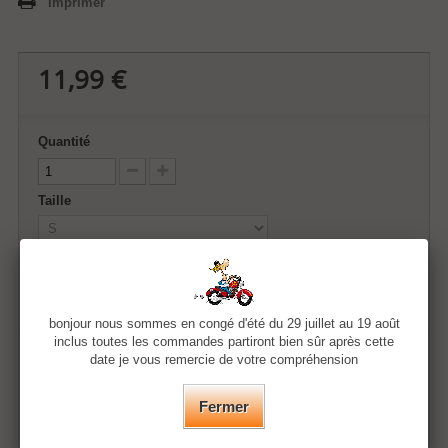
Imprimer
11,99 €
Quantité
Taille
Couleur
bonjour nous sommes en congé d'été du 29 juillet au 19 août
inclus toutes les commandes partiront bien sûr après cette
Ajouter au panier
date je vous remercie de votre compréhension
Fermer
Ajouter à ma liste d'envies