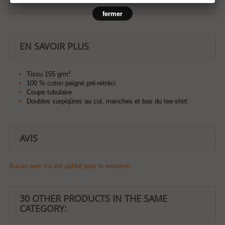
fermer
EN SAVOIR PLUS
Tissu 155 g/m².
100 % coton peigné pré-rétréci.
Coupe tubulaire.
Doubles surpiqûres au col, manches et bas du tee-shirt
AVIS
Aucun avis n'a été publié pour le moment.
30 OTHER PRODUCTS IN THE SAME
CATEGORY: