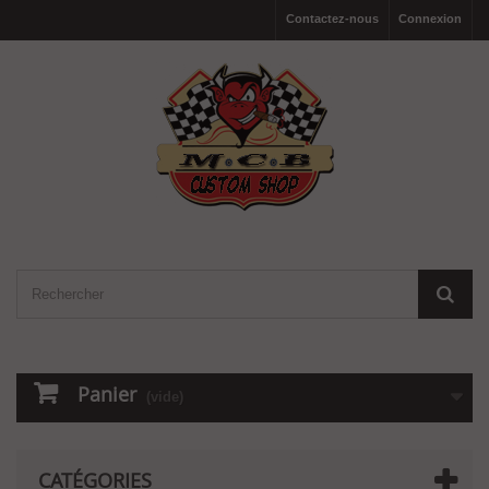
Contactez-nous
Connexion
Panier
(vide)
CATÉGORIES