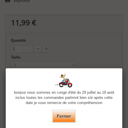
Imprimer
11,99 €
Quantité
Taille
Couleur
bonjour nous sommes en congé d'été du 29 juillet au 19 août
inclus toutes les commandes partiront bien sûr après cette
Ajouter au panier
date je vous remercie de votre compréhension
Fermer
Ajouter à ma liste d'envies