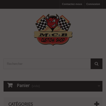
Contactez-nous
Connexion
Panier
(vide)
CATÉGORIES