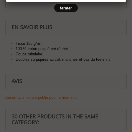
fermer
EN SAVOIR PLUS
Tissu 155 g/m².
100 % coton peigné pré-rétréci.
Coupe tubulaire.
Doubles surpiqûres au col, manches et bas du tee-shirt
AVIS
Aucun avis n'a été publié pour le moment.
30 OTHER PRODUCTS IN THE SAME
CATEGORY: