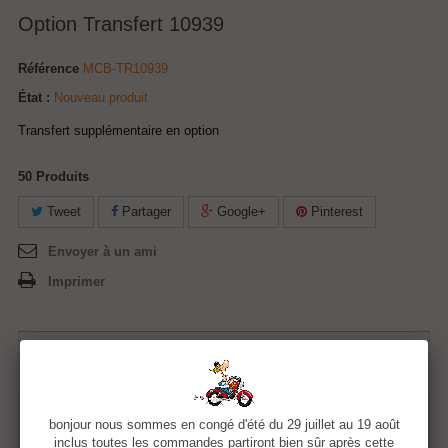
Option Transfert 10939
Référence
MCB-TR10939
État :
Nouveau produit
Transfert supplémentaire en option
50
Produits
Tweet
Partager
Google+
Pinterest
Envoyer à un ami
Imprimer
5,00 €
Quantité
bonjour nous sommes en congé d'été du 29 juillet au 19 août
inclus toutes les commandes partiront bien sûr après cette