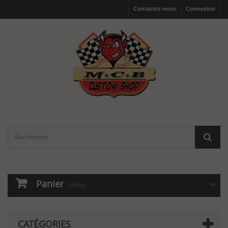
Contactez-nous
Connexion
Panier
(vide)
CATÉGORIES