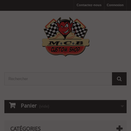
Contactez-nous
Connexion
Panier
(vide)
CATÉGORIES