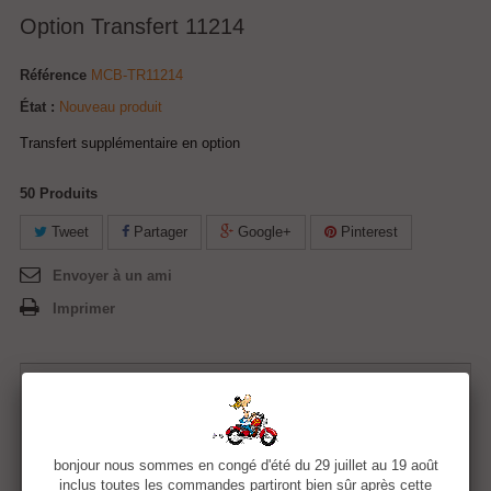
Option Transfert 11214
Référence
MCB-TR11214
État :
Nouveau produit
Transfert supplémentaire en option
50
Produits
Tweet
Partager
Google+
Pinterest
Envoyer à un ami
Imprimer
5,00 €
Quantité
bonjour nous sommes en congé d'été du 29 juillet au 19 août
inclus toutes les commandes partiront bien sûr après cette