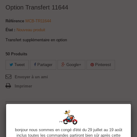
Option Transfert 11644
Référence
MCB-TR11644
État :
Nouveau produit
Transfert supplémentaire en option
50
Produits
Tweet
Partager
Google+
Pinterest
Envoyer à un ami
Imprimer
5,00 €
Quantité
bonjour nous sommes en congé d'été du 29 juillet au 19 août
inclus toutes les commandes partiront bien sûr après cette