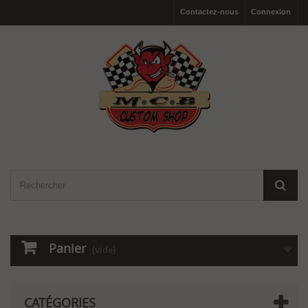
Contactez-nous
Connexion
Panier
(vide)
CATÉGORIES