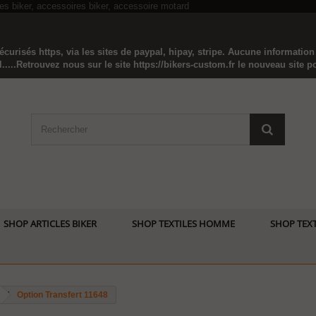
curisés https, via les sites de paypal, hipay, stripe. Aucune informatio
...Retrouvez nous sur le site https://bikers-custom.fr le nouveau site pou
SHOP ARTICLES BIKER
SHOP TEXTILES HOMME
SHOP TEXT
Option Transfert 11648