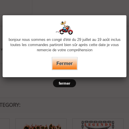
bonjour nous sommes en congé d'été du 29 juillet au 19 août inclus
toutes les commandes partiront bien sûr après cette date je vous
votre textile (double face)
remercie de votre compréhension
Fermer
fermer
ATEGORY: