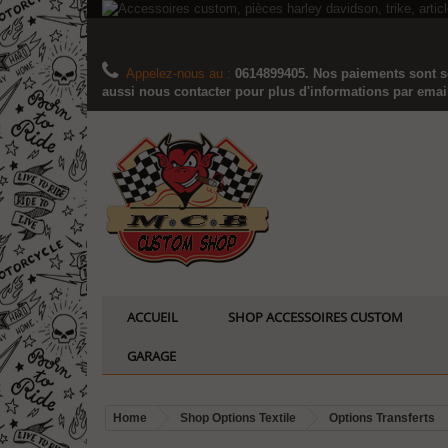
Appelez-nous au :
0614899405. Nos paiements sont sé
aussi nous contacter pour plus d'informations par email..
ACCUEIL
SHOP ACCESSOIRES CUSTOM
GARAGE
Home
Shop Options Textile
Options Transferts