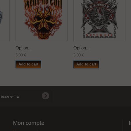
Option...
Option...
5,00 €
5,00 €
Add to cart
Add to cart
Mon compte