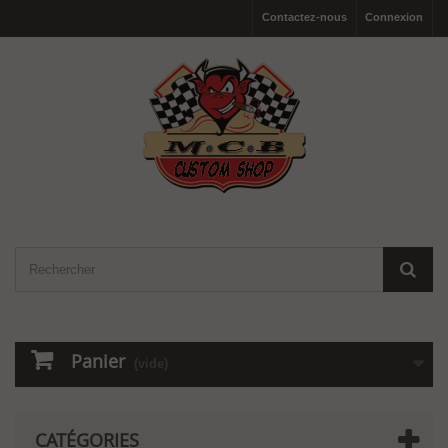
Contactez-nous
Connexion
Panier
(vide)
CATÉGORIES