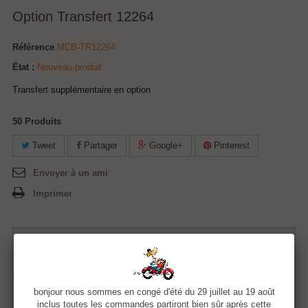
Option Transfert 12264
Référence
MCB-TR12264
État :
Nouveau produit
Transfert supplémentaire en option
50
Produits
Tweet
Partager
Google+
Pinterest
Envoyer à un ami
Imprimer
5,00 €
Quantité
bonjour nous sommes en congé d'été du 29 juillet au 19 août
inclus toutes les commandes partiront bien sûr après cette