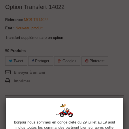
Option Transfert 14022
Référence
MCB-TR14022
État :
Nouveau produit
Transfert supplémentaire en option
50
Produits
Tweet
Partager
Google+
Pinterest
Envoyer à un ami
Imprimer
5,00 €
Quantité
bonjour nous sommes en congé d'été du 29 juillet au 19 août
inclus toutes les commandes partiront bien sûr après cette