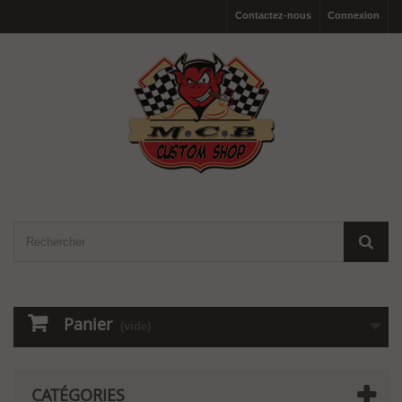
Contactez-nous
Connexion
Panier
(vide)
CATÉGORIES