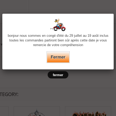
bonjour nous sommes en congé d'été du 29 juillet au 19 août inclus
toutes les commandes partiront bien sûr après cette date je vous
votre textile (double face)
remercie de votre compréhension
Fermer
fermer
ATEGORY: