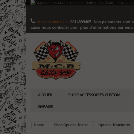
Appelez-nous au :
0614899405. Nos paiements sont sé
aussi nous contacter pour plus d'informations par email..
ACCUEIL
SHOP ACCESSOIRES CUSTOM
GARAGE
Home
Shop Options Textile
Options Transferts