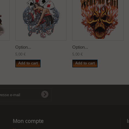
Option...
Option...
5,00 €
5,00 €
Add to cart
Add to cart
Mon compte