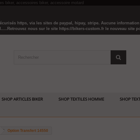
curisés https, via les sites de paypal, hipay, stripe. Aucune informatio
...Retrouvez nous sur le site https://bikers-custom.fr le nouveau site pou
SHOP ARTICLES BIKER
SHOP TEXTILES HOMME
SHOP TEXT
Option Transfert 14550