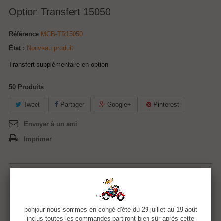
Option Transfert 15050
Référence
MCB-TR15050
État :
Nouveau produit
Transfert supplémentaire en option
50
Produits
Tweet
Partager
Google+
Pinterest
Envoyer à un ami
Imprimer
5,00 €
Quantité
bonjour nous sommes en congé d'été du 29 juillet au 19 août
inclus toutes les commandes partiront bien sûr après cette