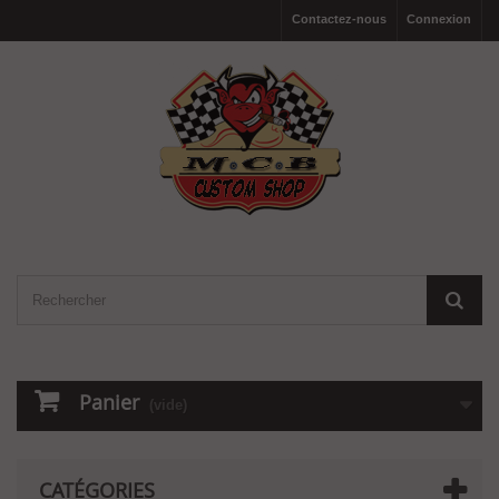
Contactez-nous
Connexion
Panier
(vide)
CATÉGORIES