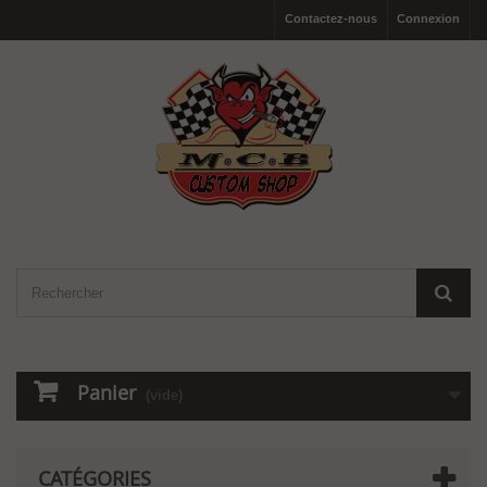
Contactez-nous
Connexion
Panier
(vide)
CATÉGORIES