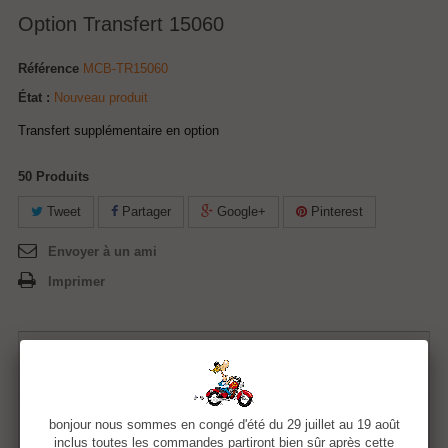
Option Transfert 15060
Référence
MCB-TR15060
État :
Nouveau produit
Transfert supplémentaire en option
50
Produits
Tweet
Partager
Google+
Pinterest
Envoyer à un ami
Imprimer
5,00 €
Quantité
bonjour nous sommes en congé d'été du 29 juillet au 19 août
inclus toutes les commandes partiront bien sûr après cette