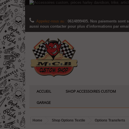
Appelez-nous au :
0614899405. Nos paiements sont sé
aussi nous contacter pour plus d'informations par email..
ACCUEIL
SHOP ACCESSOIRES CUSTOM
GARAGE
Home
Shop Options Textile
Options Transferts