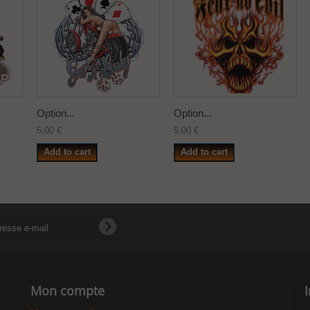
Option...
Option...
5,00 €
5,00 €
Add to cart
Add to cart
Mon compte