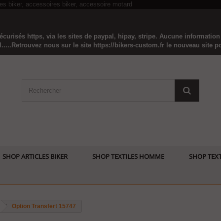
curisés https, via les sites de paypal, hipay, stripe. Aucune informatio
...Retrouvez nous sur le site https://bikers-custom.fr le nouveau site pou
SHOP ARTICLES BIKER
SHOP TEXTILES HOMME
SHOP TEXT
Option Transfert 15747