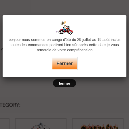
bonjour nous sommes en congé d'été du 29 juillet au 19 août inclus
toutes les commandes partiront bien sûr après cette date je vous
votre textile (double face)
remercie de votre compréhension
Fermer
fermer
ATEGORY: