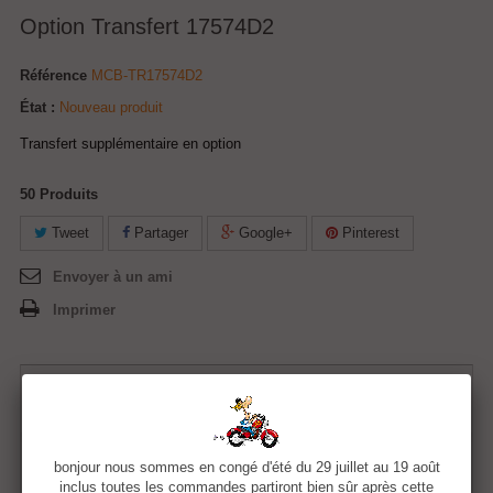
Option Transfert 17574D2
Référence
MCB-TR17574D2
État :
Nouveau produit
Transfert supplémentaire en option
50
Produits
Tweet
Partager
Google+
Pinterest
Envoyer à un ami
Imprimer
5,00 €
Quantité
bonjour nous sommes en congé d'été du 29 juillet au 19 août
inclus toutes les commandes partiront bien sûr après cette