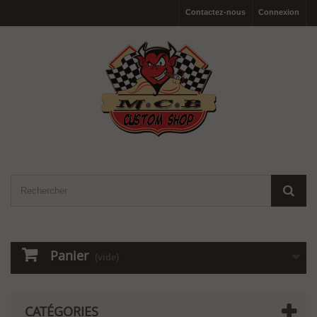
Contactez-nous
Connexion
Panier
(vide)
CATÉGORIES