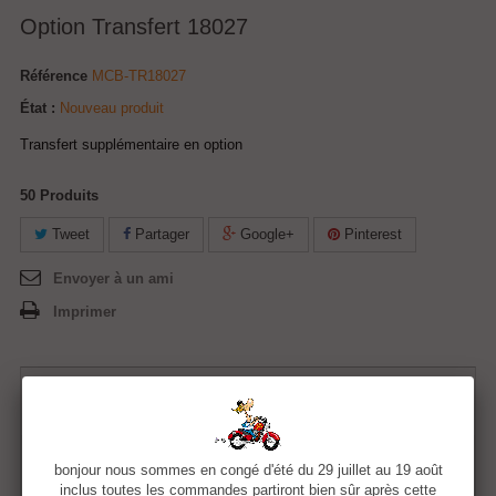
Option Transfert 18027
Référence
MCB-TR18027
État :
Nouveau produit
Transfert supplémentaire en option
50
Produits
Tweet
Partager
Google+
Pinterest
Envoyer à un ami
Imprimer
5,00 €
Quantité
bonjour nous sommes en congé d'été du 29 juillet au 19 août
inclus toutes les commandes partiront bien sûr après cette