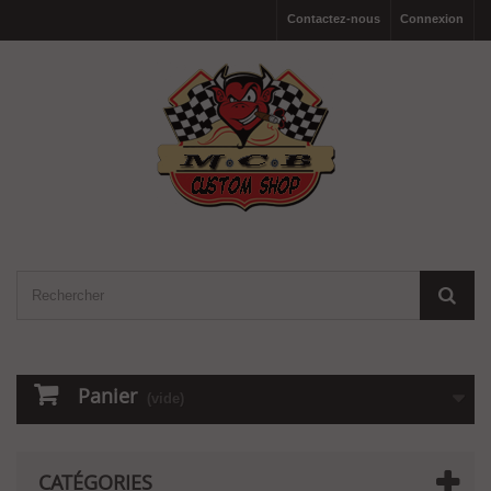
Contactez-nous
Connexion
Panier
(vide)
CATÉGORIES