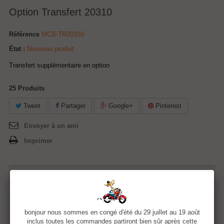
Option Transfert 20310
Référence
MCB-TR20310
État :
Nouveau produit
Transfert supplémentaire en option
25
Produits
Tweet
Partager
Google+
Pinterest
Envoyer à un ami
Imprimer
5,00 €
Quantité
bonjour nous sommes en congé d'été du 29 juillet au 19 août
inclus toutes les commandes partiront bien sûr après cette