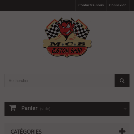
Contactez-nous
Connexion
Panier
(vide)
CATÉGORIES