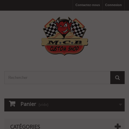
Contactez-nous
Connexion
Panier
(vide)
CATÉGORIES