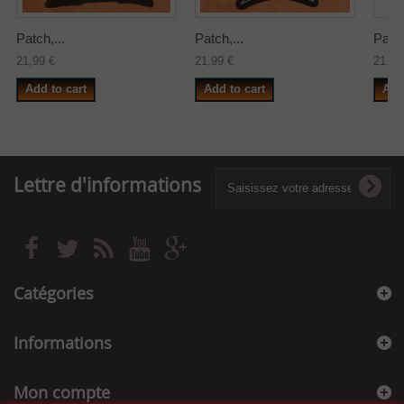
Patch,...
Patch,...
Patch
21,99 €
21,99 €
21,99
Add to cart
Add to cart
Add
Lettre d'informations
Catégories
Informations
Mon compte