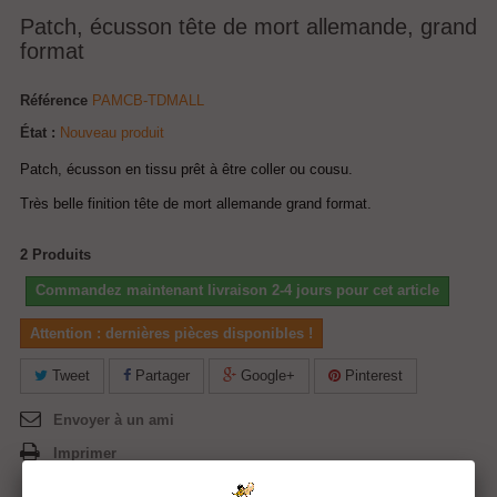
Patch, écusson tête de mort allemande, grand
format
Référence
PAMCB-TDMALL
État :
Nouveau produit
Patch, écusson en tissu prêt à être coller ou cousu.
Très belle finition tête de mort allemande grand format.
2
Produits
Commandez maintenant livraison 2-4 jours pour cet article
Attention : dernières pièces disponibles !
Tweet
Partager
Google+
Pinterest
Envoyer à un ami
Imprimer