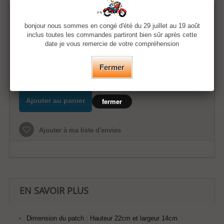
21,99 €
bonjour nous sommes en congé d'été du 29 juillet au 19 août
inclus toutes les commandes partiront bien sûr après cette
date je vous remercie de votre compréhension
Quantité
Fermer
Ajouter au panier
fermer
Ajouter à ma liste d'envies
EN SAVOIR PLUS
Dimension du patch :
Hauteur 22cm et largeur 14cm