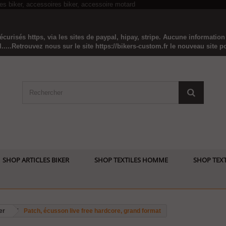
curisés https, via les sites de paypal, hipay, stripe. Aucune informatio
...Retrouvez nous sur le site https://bikers-custom.fr le nouveau site pou
SHOP ARTICLES BIKER
SHOP TEXTILES HOMME
SHOP TEXT
er
Patch, écusson live free hardcore, grand format