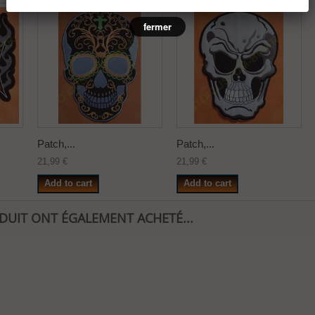
fermer
Patch,...
Patch,...
21,99 €
21,99 €
Add to cart
Add to cart
ODUIT ONT ÉGALEMENT ACHETÉ...