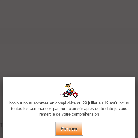
bonjour nous sommes en congé d'été du 29 juillet au 19 août inclus
toutes les commandes partiront bien sûr après cette date je vous
remercie de votre compréhension
ATEGORY:
Fermer