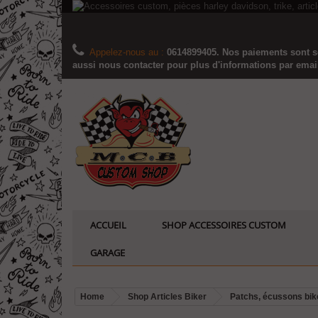
Appelez-nous au :
0614899405. Nos paiements sont sé
aussi nous contacter pour plus d'informations par email..
ACCUEIL
SHOP ACCESSOIRES CUSTOM
GARAGE
Home
Shop Articles Biker
Patchs, écussons bik