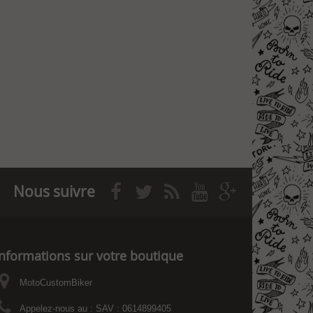
Nous suivre
Informations sur votre boutique
MotoCustomBiker
Appelez-nous au :
SAV : 0614899405