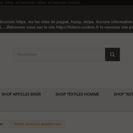
curisés https, via les sites de paypal, hipay, stripe. Aucune informatio
...Retrouvez nous sur le site https://bikers-custom.fr le nouveau site pou
SHOP ARTICLES BIKER
SHOP TEXTILES HOMME
SHOP TEXT
er
Patch, écusson papillon usa