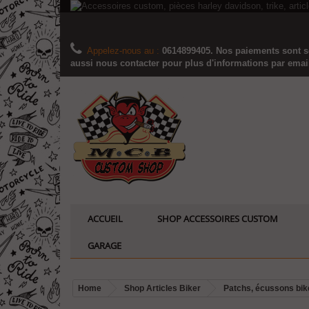
Appelez-nous au :
0614899405. Nos paiements sont sé
aussi nous contacter pour plus d'informations par email..
ACCUEIL
SHOP ACCESSOIRES CUSTOM
GARAGE
Home
Shop Articles Biker
Patchs, écussons bik