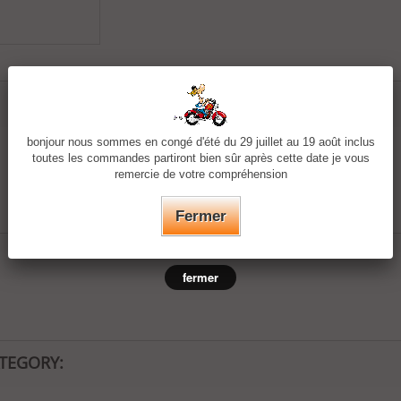
bonjour nous sommes en congé d'été du 29 juillet au 19 août inclus
toutes les commandes partiront bien sûr après cette date je vous
remercie de votre compréhension
Fermer
fermer
ATEGORY: