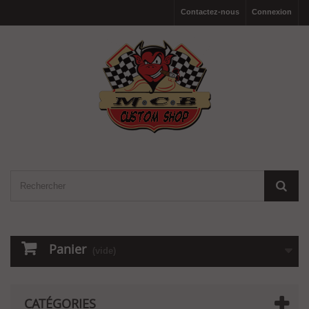
Contactez-nous
Connexion
Panier
(vide)
CATÉGORIES