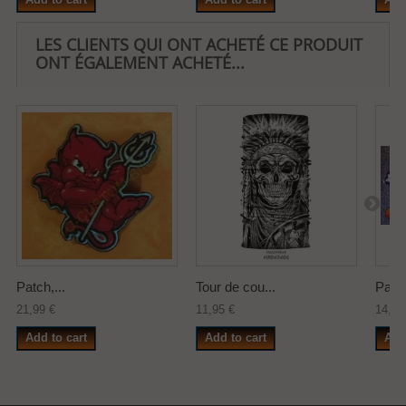
LES CLIENTS QUI ONT ACHETÉ CE PRODUIT
ONT ÉGALEMENT ACHETÉ...
Patch,...
Tour de cou...
Patch
21,99 €
11,95 €
14,50
Add to cart
Add to cart
Add