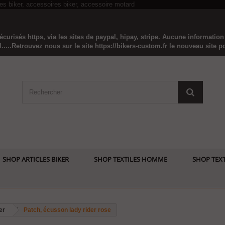
curisés https, via les sites de paypal, hipay, stripe. Aucune informatio
...Retrouvez nous sur le site https://bikers-custom.fr le nouveau site pou
SHOP ARTICLES BIKER
SHOP TEXTILES HOMME
SHOP TEXT
er
Patch, écusson lady rider rose