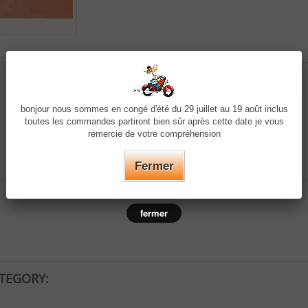
bonjour nous sommes en congé d'été du 29 juillet au 19 août inclus
toutes les commandes partiront bien sûr après cette date je vous
remercie de votre compréhension
Fermer
fermer
ATEGORY: