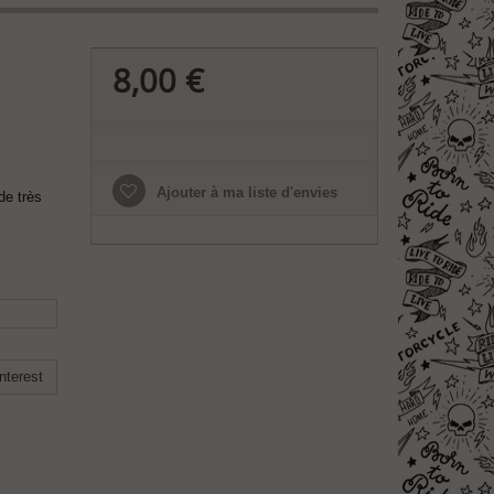
8,00 €
Ajouter à ma liste d'envies
de très
nterest