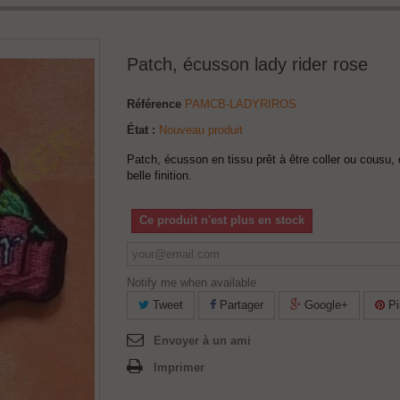
Patch, écusson lady rider rose
Référence
PAMCB-LADYRIROS
État :
Nouveau produit
Patch, écusson en tissu prêt à être coller ou cousu, 
belle finition.
Ce produit n'est plus en stock
Notify me when available
Tweet
Partager
Google+
Pi
Envoyer à un ami
Imprimer