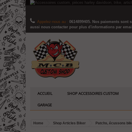
Appelez-nous au :
0614899405. Nos paiements sont sé
aussi nous contacter pour plus d'informations par email..
ACCUEIL
SHOP ACCESSOIRES CUSTOM
GARAGE
Home
Shop Articles Biker
Patchs, écussons bik