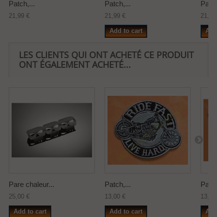
Patch,...
Patch,...
Patch
21,99 €
21,99 €
21,99
Add to cart
Add
LES CLIENTS QUI ONT ACHETÉ CE PRODUIT
ONT ÉGALEMENT ACHETÉ...
Pare chaleur...
Patch,...
Patch
25,00 €
13,00 €
13,00
Add to cart
Add to cart
Add