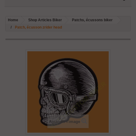
Home
Shop Articles Biker
Patchs, écussons biker
Patch, écusson zrider head
Agrandir l'image