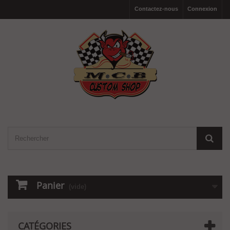
Contactez-nous
Connexion
Panier
(vide)
CATÉGORIES