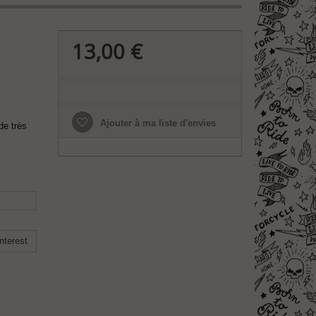
13,00 €
Ajouter à ma liste d'envies
de très
nterest