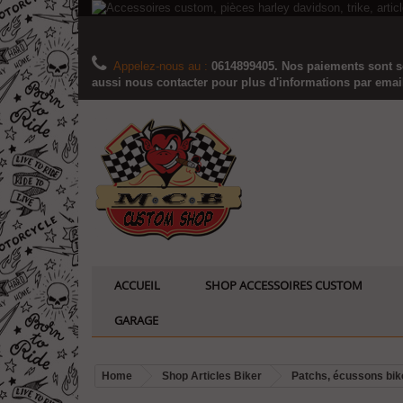
Appelez-nous au :
0614899405. Nos paiements sont sé
aussi nous contacter pour plus d'informations par email..
ACCUEIL
SHOP ACCESSOIRES CUSTOM
GARAGE
Home
Shop Articles Biker
Patchs, écussons bik