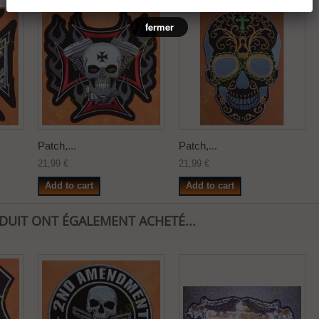
Patch,...
Patch,...
21,99 €
21,99 €
Add to cart
Add to cart
ODUIT ONT ÉGALEMENT ACHETÉ...