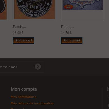
Patch,...
Patch,...
13,00 €
14,50 €
Add to cart
Add to cart
Mon compte
Mes commandes
Mes retours de marchandise