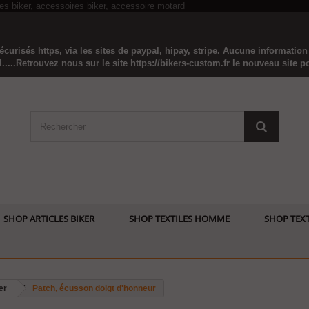
curisés https, via les sites de paypal, hipay, stripe. Aucune informatio
...Retrouvez nous sur le site https://bikers-custom.fr le nouveau site pou
SHOP ARTICLES BIKER
SHOP TEXTILES HOMME
SHOP TEXT
er
Patch, écusson doigt d'honneur