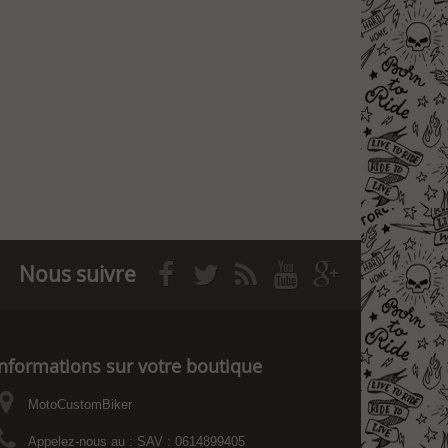
Nous suivre
Informations sur votre boutique
MotoCustomBiker
Appelez-nous au :
SAV : 0614899405