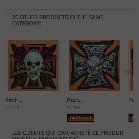
30 OTHER PRODUCTS IN THE SAME
CATEGORY:
Patch,...
Patch,...
Patch
21,99 €
21,99 €
21,99
Add to cart
Add
LES CLIENTS QUI ONT ACHETÉ CE PRODUIT