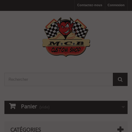
Contactez-nous
Connexion
Panier
(vide)
CATÉGORIES