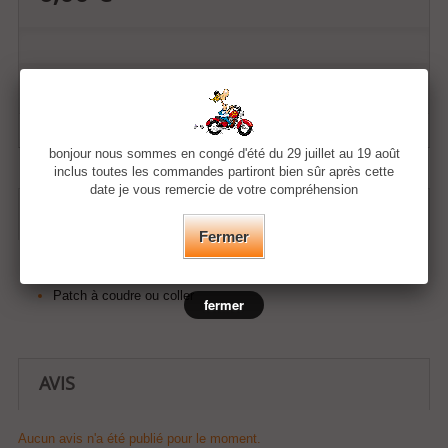
Ajouter à ma liste d'envies
bonjour nous sommes en congé d'été du 29 juillet au 19 août
inclus toutes les commandes partiront bien sûr après cette
date je vous remercie de votre compréhension
EN SAVOIR PLUS
Fermer
Dimension du patch :
Hauteur 7cm et largeur 7cm
Patch à coudre ou coller
fermer
AVIS
Aucun avis n'a été publié pour le moment.