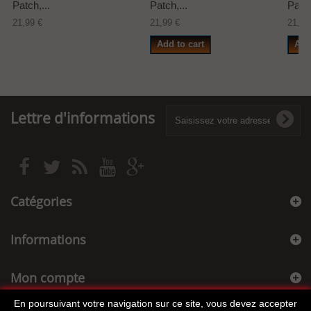
Patch,...
Patch,...
Patch
21,99 €
21,99 €
21,99
Add to cart
Add
Lettre d'informations
Catégories
Informations
Mon compte
En poursuivant votre navigation sur ce site, vous devez accepter