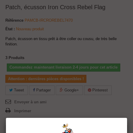
Patch, écusson Iron Cross Rebel Flag
Référence
PAMCB-IRCROREBEL7470
État :
Nouveau produit
Patch, écusson en tissu prêt à être coller ou cousu, de très belle
finition.
3
Produits
Commandez maintenant livraison 2-4 jours pour cet article
Attention : dernières pièces disponibles !
Tweet
Partager
Google+
Pinterest
Envoyer à un ami
Imprimer