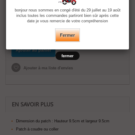
13,00 €
bonjour nous sommes en congé d'été du 29 juillet au 19 août
inclus toutes les commandes partiront bien sûr après cette
Quantité
date je vous remercie de votre compréhension
Fermer
Ajouter au panier
fermer
Ajouter à ma liste d'envies
EN SAVOIR PLUS
Dimension du patch :
Hauteur 9.5cm et largeur 9.5cm
Patch à coudre ou coller