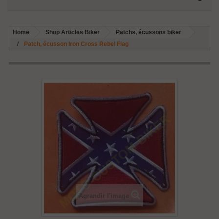
Home
Shop Articles Biker
Patchs, écussons biker
Patch, écusson Iron Cross Rebel Flag
Agrandir l'image