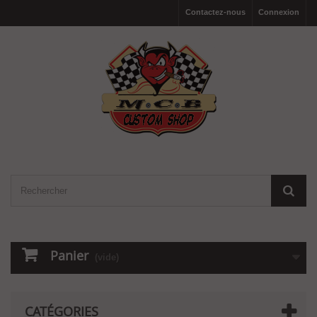
Contactez-nous
Connexion
Panier
(vide)
CATÉGORIES