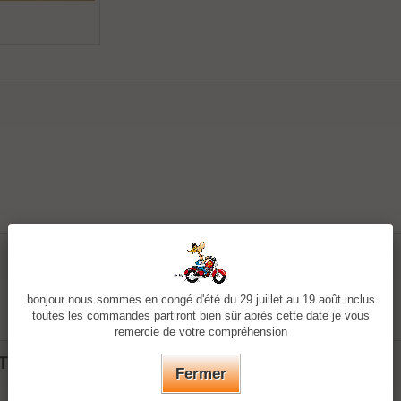
bonjour nous sommes en congé d'été du 29 juillet au 19 août inclus
toutes les commandes partiront bien sûr après cette date je vous
remercie de votre compréhension
ATEGORY:
Fermer