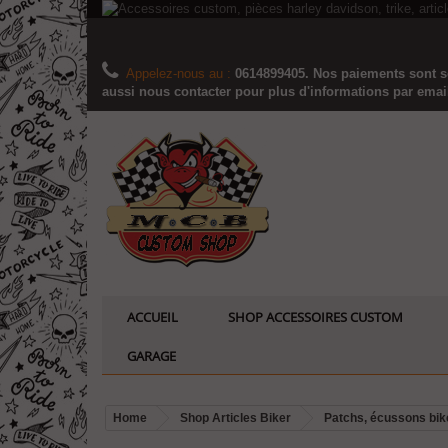
Appelez-nous au :
0614899405. Nos paiements sont sé
aussi nous contacter pour plus d'informations par email..
ACCUEIL
SHOP ACCESSOIRES CUSTOM
GARAGE
Home
Shop Articles Biker
Patchs, écussons bik