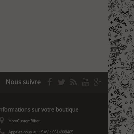
Nous suivre
Informations sur votre boutique
MotoCustomBiker
Appelez-nous au :
SAV : 0614899405