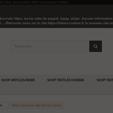
curisés https, via les sites de paypal, hipay, stripe. Aucune informatio
...Retrouvez nous sur le site https://bikers-custom.fr le nouveau site pou
SHOP ARTICLES BIKER
SHOP TEXTILES HOMME
SHOP TEXT
er
Patch, écusson ride forever piston