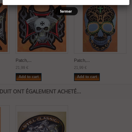
fermer
Patch,...
Patch,...
21,99 €
21,99 €
Add to cart
Add to cart
ODUIT ONT ÉGALEMENT ACHETÉ...