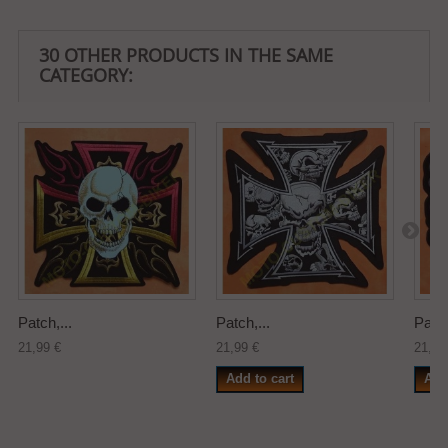
30 OTHER PRODUCTS IN THE SAME
CATEGORY:
Patch,...
Patch,...
Patch
21,99 €
21,99 €
21,99
Add to cart
Add