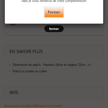
date je vous remercie de votre compréhension
Fermer
Ajouter à ma liste d'envies
fermer
EN SAVOIR PLUS
Dimension du patch :
Hauteur 24cm et largeur 22cm. +/-
Patch à coudre ou coller
AVIS
Aucun avis n'a été publié pour le moment.