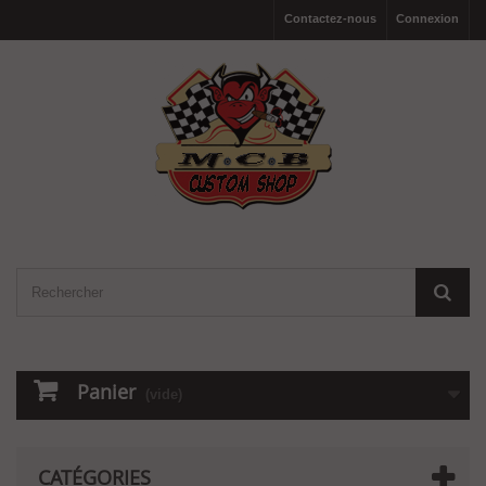
Contactez-nous
Connexion
Panier
(vide)
CATÉGORIES