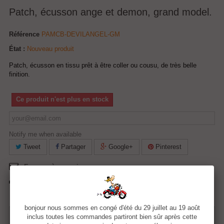
Patch, écusson ange et demon, grand model.
Référence
PAMCB-DEVILANGEL-GM
État :
Nouveau produit
Patch, écusson en tissu prêt à être coller ou cousu, de très belle
finition.
Ce produit n'est plus en stock
Notify me when available
Tweet
Partager
Google+
Pinterest
Envoyer à un ami
Imprimer
bonjour nous sommes en congé d'été du 29 juillet au 19 août
21,99 €
inclus toutes les commandes partiront bien sûr après cette